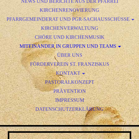
NEWS UND BERICHTE AUS DER PFARREI
KIRCHENRENOVIERUNG
PFARRGEMEINDERAT UND PGR-SACHAUSSCHÜSSE
PGR-SACHAUSSCHUSS FESTE UND FEIERN
KIRCHENVERWALTUNG
PGR-SACHAUSSCHUSS JUGENDARBEIT
CHÖRE UND KIRCHENMUSIK
MITEINANDER IN GRUPPEN UND TEAMS
PGR-SACHAUSSCHUSS LITURGIE
PGR-SACHAUSSCHUSS ÖFFENTLICHKEITSARBEIT
GGG - GARTEN, GEBÄUDE, GERÄTSCHAFTEN
ÜBER UNS
FRANZISKUS KREATIV - BASTELGRUPPE
FÖRDERVEREIN ST. FRANZISKUS
FAMILIENGOTTESDIENSTE
KONTAKT
KOMMUNION- UND FIRMVORBEREITUNG
ANSPRECHPARTNER/INNEN
PASTORALKONZEPT
EXERZITIEN & MEDITATIONSKREIS
PRÄVENTION
MINISTRANTEN & JUGENDARBEIT
IMPRESSUM
DATENSCHUTZERKLÄRUNG
SENIORENKREIS